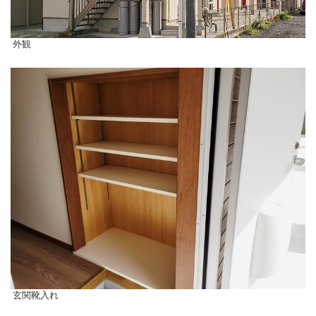
外観
玄関靴入れ