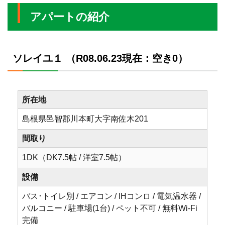
アパートの紹介
ソレイユ１ （R08.06.23現在：空き0）
所在地
島根県邑智郡川本町大字南佐木201
間取り
1DK（DK7.5帖 / 洋室7.5帖）
設備
バス･トイレ別 / エアコン / IHコンロ / 電気温水器 /
バルコニー / 駐車場(1台) / ペット不可 / 無料Wi-Fi
完備