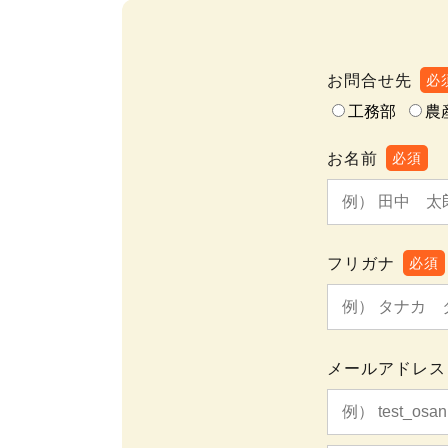
お問合せ先
必
工務部
農
お名前
必須
フリガナ
必須
メールアドレス