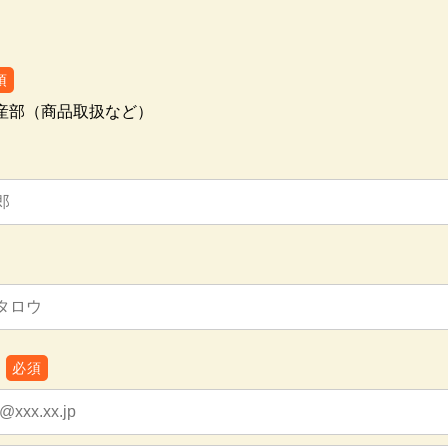
須
産部（商品取扱など）
必須